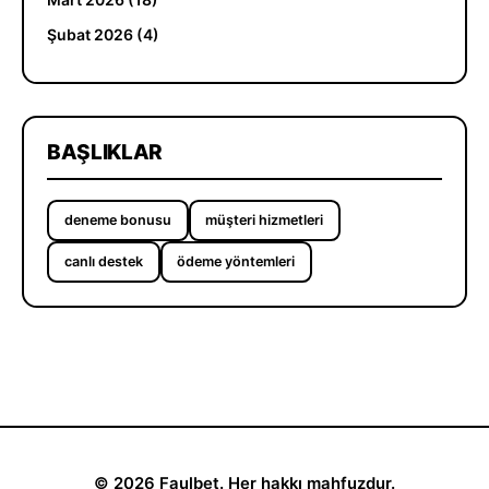
Şubat 2026 (4)
BAŞLIKLAR
deneme bonusu
müşteri hizmetleri
canlı destek
ödeme yöntemleri
© 2026 Faulbet. Her hakkı mahfuzdur.