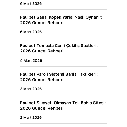
6 Mart 2026
Faulbet Sanal Kopek Yarisi Nasil Oynanir:
2026 Güncel Rehberi
6 Mart 2026
Faulbet Tombala Canli Çekiliş Saatleri:
2026 Güncel Rehberi
4 Mart 2026
Faulbet Paroli Sistemi Bahis Taktikleri:
2026 Güncel Rehberi
3 Mart 2026
Faulbet Sikayeti Olmayan Tek Bahis Sitesi:
2026 Güncel Rehberi
2 Mart 2026