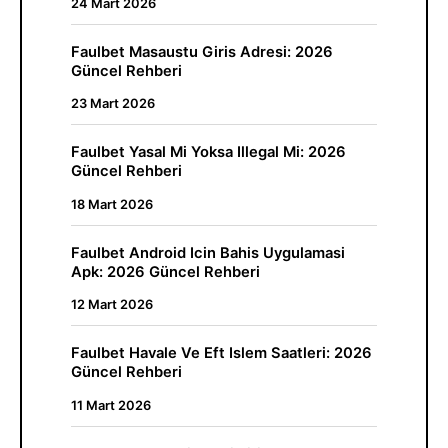
24 Mart 2026
Faulbet Masaustu Giris Adresi: 2026
Güncel Rehberi
23 Mart 2026
Faulbet Yasal Mi Yoksa Illegal Mi: 2026
Güncel Rehberi
18 Mart 2026
Faulbet Android Icin Bahis Uygulamasi
Apk: 2026 Güncel Rehberi
12 Mart 2026
Faulbet Havale Ve Eft Islem Saatleri: 2026
Güncel Rehberi
11 Mart 2026