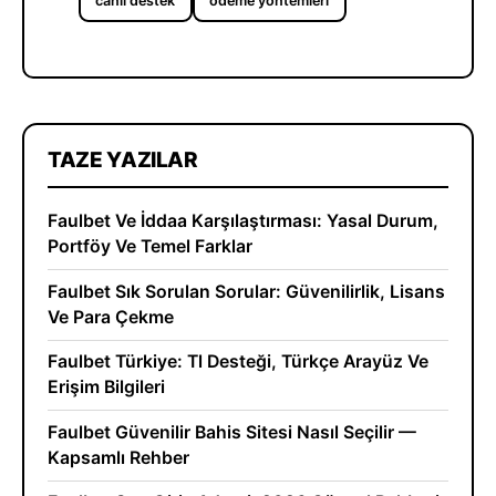
canlı destek
ödeme yöntemleri
TAZE YAZILAR
Faulbet Ve İddaa Karşılaştırması: Yasal Durum,
Portföy Ve Temel Farklar
Faulbet Sık Sorulan Sorular: Güvenilirlik, Lisans
Ve Para Çekme
Faulbet Türkiye: Tl Desteği, Türkçe Arayüz Ve
Erişim Bilgileri
Faulbet Güvenilir Bahis Sitesi Nasıl Seçilir —
Kapsamlı Rehber