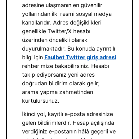
adresine ulaşmanın en güvenilir
yollarından ilki resmi sosyal medya
kanallarıdır. Adres değişiklikleri
genellikle Twitter/X hesabı
üzerinden öncelikli olarak
duyurulmaktadır. Bu konuda ayrıntılı
bilgi için
Faulbet Twitter giriş adresi
rehberimize bakabilirsiniz. Hesabı
takip ediyorsanız yeni adres
doğrudan bildirim olarak gelir;
arama yapma zahmetinden
kurtulursunuz.
İkinci yol, kayıtlı e-posta adresinize
gelen bildirimlerdir. Hesap açılışında
verdiğiniz e-postanın hâlâ geçerli ve