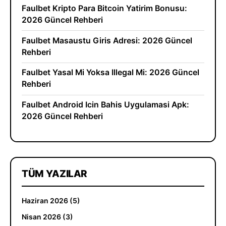
Faulbet Kripto Para Bitcoin Yatirim Bonusu:
2026 Güncel Rehberi
Faulbet Masaustu Giris Adresi: 2026 Güncel
Rehberi
Faulbet Yasal Mi Yoksa Illegal Mi: 2026 Güncel
Rehberi
Faulbet Android Icin Bahis Uygulamasi Apk:
2026 Güncel Rehberi
TÜM YAZILAR
Haziran 2026 (5)
Nisan 2026 (3)