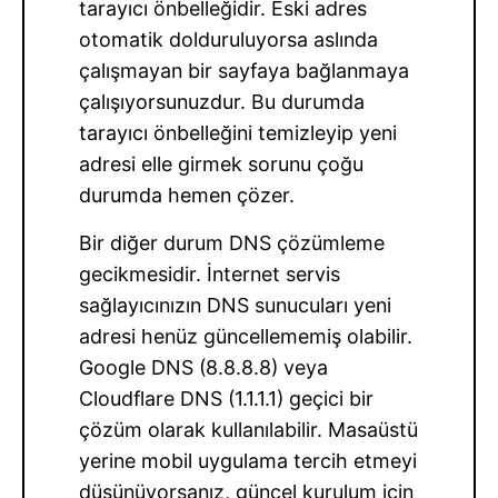
tarayıcı önbelleğidir. Eski adres
otomatik dolduruluyorsa aslında
çalışmayan bir sayfaya bağlanmaya
çalışıyorsunuzdur. Bu durumda
tarayıcı önbelleğini temizleyip yeni
adresi elle girmek sorunu çoğu
durumda hemen çözer.
Bir diğer durum DNS çözümleme
gecikmesidir. İnternet servis
sağlayıcınızın DNS sunucuları yeni
adresi henüz güncellememiş olabilir.
Google DNS (8.8.8.8) veya
Cloudflare DNS (1.1.1.1) geçici bir
çözüm olarak kullanılabilir. Masaüstü
yerine mobil uygulama tercih etmeyi
düşünüyorsanız, güncel kurulum için