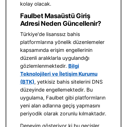
kolay olacak.
Faulbet Masaüstü Giriş
Adresi Neden Güncellenir?
Türkiye'de lisanssız bahis
platformlarına yönelik düzenlemeler
kapsamında erişim engellerinin
düzenli aralıklarla uygulandığı
gözlemlenmektedir.
Bilgi
Teknolojileri ve İletişim Kurumu
(BTK)
, yetkisiz bahis sitelerini DNS
düzeyinde engellemektedir. Bu
uygulama, Faulbet gibi platformların
yeni alan adlarına geçiş yapmasını
periyodik olarak zorunlu kılmaktadır.
Deneyim gösteriyor ki bu geçişler