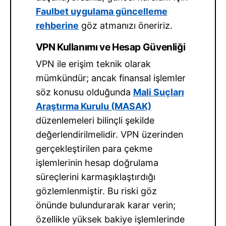
Faulbet uygulama güncelleme
rehberine
göz atmanızı öneririz.
VPN Kullanımı ve Hesap Güvenliği
VPN ile erişim teknik olarak
mümkündür; ancak finansal işlemler
söz konusu olduğunda
Mali Suçları
Araştırma Kurulu (MASAK)
düzenlemeleri bilinçli şekilde
değerlendirilmelidir. VPN üzerinden
gerçekleştirilen para çekme
işlemlerinin hesap doğrulama
süreçlerini karmaşıklaştırdığı
gözlemlenmiştir. Bu riski göz
önünde bulundurarak karar verin;
özellikle yüksek bakiye işlemlerinde