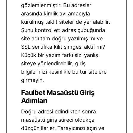
gözlemlenmiştir. Bu adresler
arasında kimlik avı amacıyla
kurulmuş taklit siteler de yer alabilir.
Şunu kontrol et: adres çubuğunda
site adı tam doğru yazılmış mı ve
SSL sertifika kilit simgesi aktif mi?
Küçük bir yazım farkı sizi yanlış
siteye yönlendirebilir; giriş
bilgilerinizi kesinlikle bu tür sitelere
girmeyin.
Faulbet Masaüstü Giriş
Adımları
Doğru adresi edindikten sonra
masaüstü giriş süreci oldukça
düzgün ilerler. Tarayıcınızı açın ve