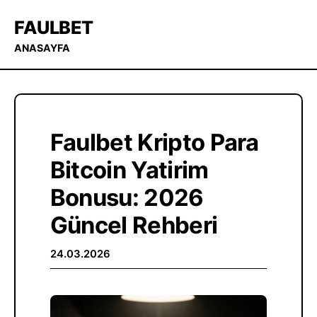
FAULBET
ANASAYFA
Faulbet Kripto Para
Bitcoin Yatirim
Bonusu: 2026
Güncel Rehberi
24.03.2026