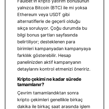
Faulbet'in kripto yatırım bonusunun
yalnızca Bitcoin (BTC) ile mi yoksa
Ethereum veya USDT gibi
alternatiflerle de geçerli olduğu
sıkça soruluyor. Çoğu durumda bu
bilgi bonus şartları sayfasında
belirtiliyor; desteklenen para
birimleri kampanyadan kampanyaya
farklılık gösterebilir. Hesap
panelinizden aktif kampanyanın
detaylarını kontrol etmenizi öneririz.
Kripto çekimi ne kadar sürede
tamamlanır?
Çevrim tamamlandıktan sonra
kripto çekimleri genellikle birkaç
dakika ile birkaç saat arasında işlem