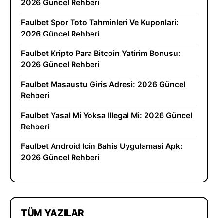
2026 Güncel Rehberi
Faulbet Spor Toto Tahminleri Ve Kuponlari:
2026 Güncel Rehberi
Faulbet Kripto Para Bitcoin Yatirim Bonusu:
2026 Güncel Rehberi
Faulbet Masaustu Giris Adresi: 2026 Güncel
Rehberi
Faulbet Yasal Mi Yoksa Illegal Mi: 2026 Güncel
Rehberi
Faulbet Android Icin Bahis Uygulamasi Apk:
2026 Güncel Rehberi
TÜM YAZILAR