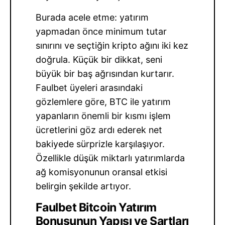
Burada acele etme: yatırım
yapmadan önce minimum tutar
sınırını ve seçtiğin kripto ağını iki kez
doğrula. Küçük bir dikkat, seni
büyük bir baş ağrısından kurtarır.
Faulbet üyeleri arasındaki
gözlemlere göre, BTC ile yatırım
yapanların önemli bir kısmı işlem
ücretlerini göz ardı ederek net
bakiyede sürprizle karşılaşıyor.
Özellikle düşük miktarlı yatırımlarda
ağ komisyonunun oransal etkisi
belirgin şekilde artıyor.
Faulbet Bitcoin Yatırım
Bonusunun Yapısı ve Şartları