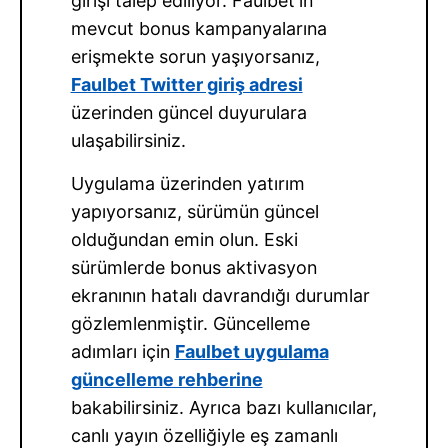
girişi talep ediliyor. Faulbet'in
mevcut bonus kampanyalarına
erişmekte sorun yaşıyorsanız,
Faulbet Twitter giriş adresi
üzerinden güncel duyurulara
ulaşabilirsiniz.
Uygulama üzerinden yatırım
yapıyorsanız, sürümün güncel
olduğundan emin olun. Eski
sürümlerde bonus aktivasyon
ekranının hatalı davrandığı durumlar
gözlemlenmiştir. Güncelleme
adımları için
Faulbet uygulama
güncelleme rehberine
bakabilirsiniz. Ayrıca bazı kullanıcılar,
canlı yayın özelliğiyle eş zamanlı