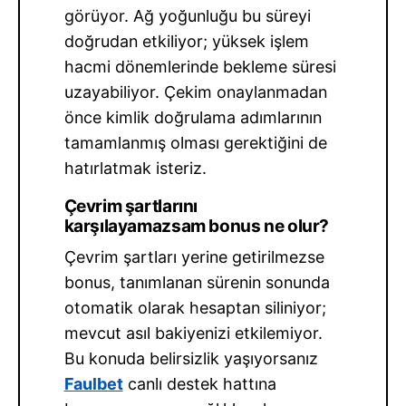
görüyor. Ağ yoğunluğu bu süreyi
doğrudan etkiliyor; yüksek işlem
hacmi dönemlerinde bekleme süresi
uzayabiliyor. Çekim onaylanmadan
önce kimlik doğrulama adımlarının
tamamlanmış olması gerektiğini de
hatırlatmak isteriz.
Çevrim şartlarını
karşılayamazsam bonus ne olur?
Çevrim şartları yerine getirilmezse
bonus, tanımlanan sürenin sonunda
otomatik olarak hesaptan siliniyor;
mevcut asıl bakiyenizi etkilemiyor.
Bu konuda belirsizlik yaşıyorsanız
Faulbet
canlı destek hattına