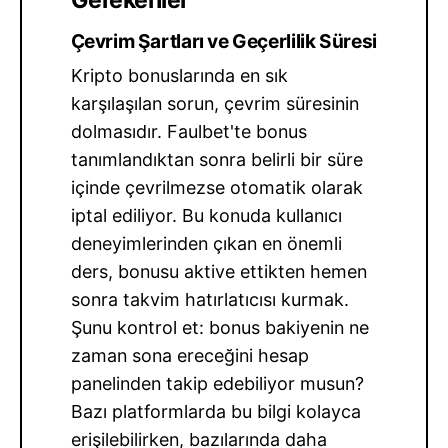
Gerekenler
Çevrim Şartları ve Geçerlilik Süresi
Kripto bonuslarında en sık
karşılaşılan sorun, çevrim süresinin
dolmasıdır. Faulbet'te bonus
tanımlandıktan sonra belirli bir süre
içinde çevrilmezse otomatik olarak
iptal ediliyor. Bu konuda kullanıcı
deneyimlerinden çıkan en önemli
ders, bonusu aktive ettikten hemen
sonra takvim hatırlatıcısı kurmak.
Şunu kontrol et: bonus bakiyenin ne
zaman sona ereceğini hesap
panelinden takip edebiliyor musun?
Bazı platformlarda bu bilgi kolayca
erişilebilirken, bazılarında daha