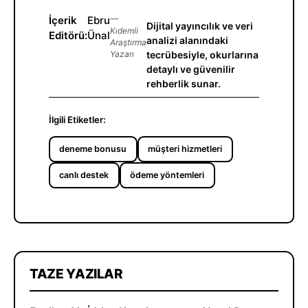
İçerik
Ebru
—
Dijital yayıncılık ve veri
Kıdemli
Editörü:
Ünal
analizi alanındaki
Araştırma
Yazarı
tecrübesiyle, okurlarına
detaylı ve güvenilir
rehberlik sunar.
İlgili Etiketler:
deneme bonusu
müşteri hizmetleri
canlı destek
ödeme yöntemleri
TAZE YAZILAR