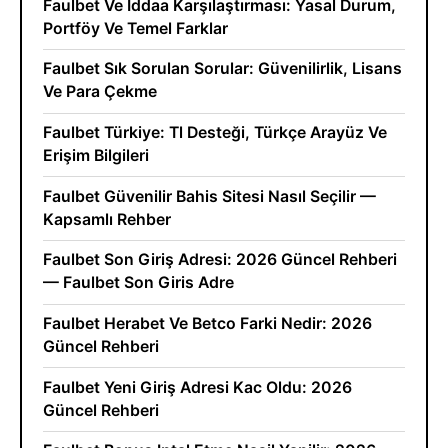
Faulbet Ve İddaa Karşılaştırması: Yasal Durum,
Portföy Ve Temel Farklar
Faulbet Sık Sorulan Sorular: Güvenilirlik, Lisans
Ve Para Çekme
Faulbet Türkiye: Tl Desteği, Türkçe Arayüz Ve
Erişim Bilgileri
Faulbet Güvenilir Bahis Sitesi Nasıl Seçilir —
Kapsamlı Rehber
Faulbet Son Giriş Adresi: 2026 Güncel Rehberi
— Faulbet Son Giris Adre
Faulbet Herabet Ve Betco Farki Nedir: 2026
Güncel Rehberi
Faulbet Yeni Giriş Adresi Kac Oldu: 2026
Güncel Rehberi