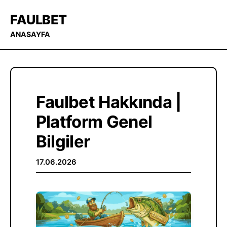
FAULBET
ANASAYFA
Faulbet Hakkında |
Platform Genel
Bilgiler
17.06.2026