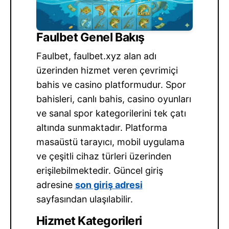
Faulbet Genel Bakış
Faulbet, faulbet.xyz alan adı
üzerinden hizmet veren çevrimiçi
bahis ve casino platformudur. Spor
bahisleri, canlı bahis, casino oyunları
ve sanal spor kategorilerini tek çatı
altında sunmaktadır. Platforma
masaüstü tarayıcı, mobil uygulama
ve çeşitli cihaz türleri üzerinden
erişilebilmektedir. Güncel giriş
adresine
son giriş adresi
sayfasından ulaşılabilir.
Hizmet Kategorileri