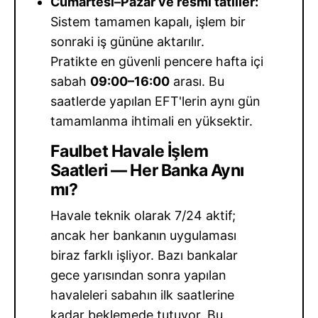
Cumartesi–Pazar ve resmî tatiller:
Sistem tamamen kapalı, işlem bir
sonraki iş gününe aktarılır.
Pratikte en güvenli pencere hafta içi
sabah
09:00–16:00
arası. Bu
saatlerde yapılan EFT'lerin aynı gün
tamamlanma ihtimali en yüksektir.
Faulbet Havale İşlem
Saatleri — Her Banka Aynı
mı?
Havale teknik olarak 7/24 aktif;
ancak her bankanın uygulaması
biraz farklı işliyor. Bazı bankalar
gece yarısından sonra yapılan
havaleleri sabahın ilk saatlerine
kadar beklemede tutuyor. Bu