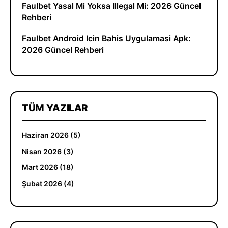
Faulbet Yasal Mi Yoksa Illegal Mi: 2026 Güncel
Rehberi
Faulbet Android Icin Bahis Uygulamasi Apk:
2026 Güncel Rehberi
TÜM YAZILAR
Haziran 2026 (5)
Nisan 2026 (3)
Mart 2026 (18)
Şubat 2026 (4)