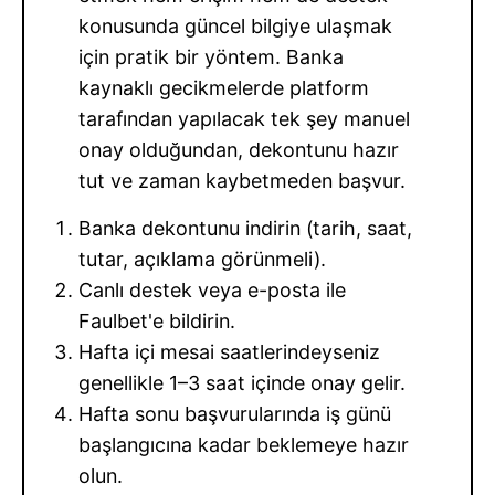
konusunda güncel bilgiye ulaşmak
için pratik bir yöntem. Banka
kaynaklı gecikmelerde platform
tarafından yapılacak tek şey manuel
onay olduğundan, dekontunu hazır
tut ve zaman kaybetmeden başvur.
Banka dekontunu indirin (tarih, saat,
tutar, açıklama görünmeli).
Canlı destek veya e-posta ile
Faulbet'e bildirin.
Hafta içi mesai saatlerindeyseniz
genellikle 1–3 saat içinde onay gelir.
Hafta sonu başvurularında iş günü
başlangıcına kadar beklemeye hazır
olun.