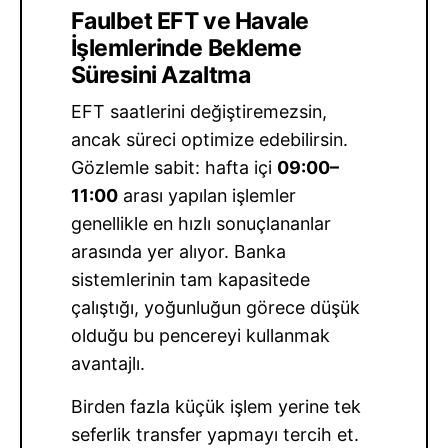
Faulbet EFT ve Havale
İşlemlerinde Bekleme
Süresini Azaltma
EFT saatlerini değiştiremezsin,
ancak süreci optimize edebilirsin.
Gözlemle sabit: hafta içi
09:00–
11:00
arası yapılan işlemler
genellikle en hızlı sonuçlananlar
arasında yer alıyor. Banka
sistemlerinin tam kapasitede
çalıştığı, yoğunluğun görece düşük
olduğu bu pencereyi kullanmak
avantajlı.
Birden fazla küçük işlem yerine tek
seferlik transfer yapmayı tercih et.