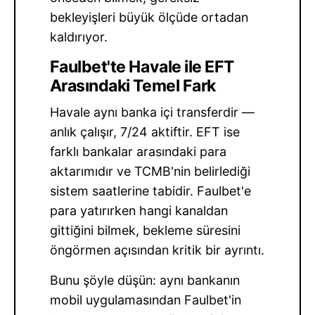
bekleyişleri büyük ölçüde ortadan
kaldırıyor.
Faulbet'te Havale ile EFT
Arasındaki Temel Fark
Havale aynı banka içi transferdir —
anlık çalışır, 7/24 aktiftir. EFT ise
farklı bankalar arasındaki para
aktarımıdır ve TCMB'nin belirlediği
sistem saatlerine tabidir. Faulbet'e
para yatırırken hangi kanaldan
gittiğini bilmek, bekleme süresini
öngörmen açısından kritik bir ayrıntı.
Bunu şöyle düşün: aynı bankanın
mobil uygulamasından Faulbet'in