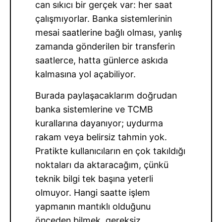
can sıkıcı bir gerçek var: her saat
çalışmıyorlar. Banka sistemlerinin
mesai saatlerine bağlı olması, yanlış
zamanda gönderilen bir transferin
saatlerce, hatta günlerce askıda
kalmasına yol açabiliyor.
Burada paylaşacaklarım doğrudan
banka sistemlerine ve TCMB
kurallarına dayanıyor; uydurma
rakam veya belirsiz tahmin yok.
Pratikte kullanıcıların en çok takıldığı
noktaları da aktaracağım, çünkü
teknik bilgi tek başına yeterli
olmuyor. Hangi saatte işlem
yapmanın mantıklı olduğunu
önceden bilmek, gereksiz