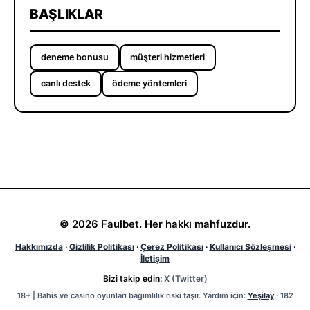
BAŞLIKLAR
deneme bonusu
müşteri hizmetleri
canlı destek
ödeme yöntemleri
© 2026 Faulbet. Her hakkı mahfuzdur.
Hakkımızda
·
Gizlilik Politikası
·
Çerez Politikası
·
Kullanıcı Sözleşmesi
·
İletişim
Bizi takip edin:
X (Twitter)
18+ | Bahis ve casino oyunları bağımlılık riski taşır. Yardım için:
Yeşilay
· 182