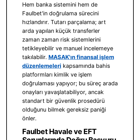
Hem banka sistemini hem de
Faulbet'in doğrulama sürecini
hızlandırır. Tutarı parçalama; art
arda yapılan küçük transferler
zaman zaman risk sistemlerini
tetikleyebilir ve manuel incelemeye
takılabilir.
MASAK'ın finansal işlem
düzenlemeleri
kapsamında bahis
platformları kimlik ve işlem
doğrulaması yapıyor; bu süreç arada
onayları yavaşlatabiliyor, ancak
standart bir güvenlik prosedürü
olduğunu bilmek gereksiz paniği
önler.
Faulbet Havale ve EFT