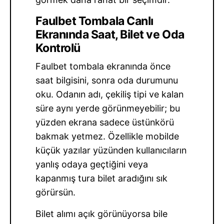
Faulbet Tombala Canlı
Ekranında Saat, Bilet ve Oda
Kontrolü
Faulbet tombala ekranında önce
saat bilgisini, sonra oda durumunu
oku. Odanın adı, çekiliş tipi ve kalan
süre aynı yerde görünmeyebilir; bu
yüzden ekrana sadece üstünkörü
bakmak yetmez. Özellikle mobilde
küçük yazılar yüzünden kullanıcıların
yanlış odaya geçtiğini veya
kapanmış tura bilet aradığını sık
görürsün.
Bilet alımı açık görünüyorsa bile