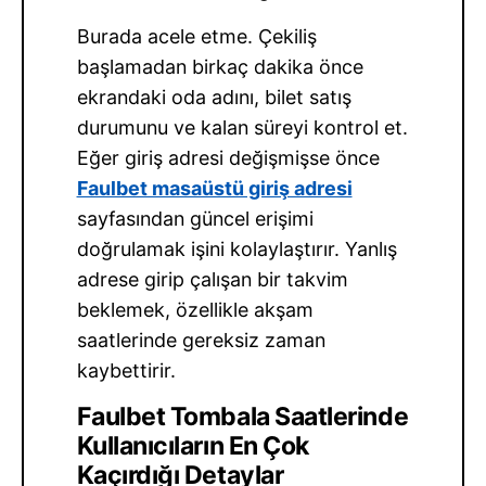
Burada acele etme. Çekiliş
başlamadan birkaç dakika önce
ekrandaki oda adını, bilet satış
durumunu ve kalan süreyi kontrol et.
Eğer giriş adresi değişmişse önce
Faulbet masaüstü giriş adresi
sayfasından güncel erişimi
doğrulamak işini kolaylaştırır. Yanlış
adrese girip çalışan bir takvim
beklemek, özellikle akşam
saatlerinde gereksiz zaman
kaybettirir.
Faulbet Tombala Saatlerinde
Kullanıcıların En Çok
Kaçırdığı Detaylar