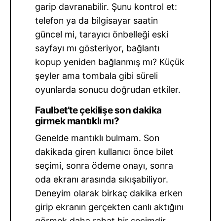
garip davranabilir. Şunu kontrol et:
telefon ya da bilgisayar saatin
güncel mi, tarayıcı önbelleği eski
sayfayı mı gösteriyor, bağlantı
kopup yeniden bağlanmış mı? Küçük
şeyler ama tombala gibi süreli
oyunlarda sonucu doğrudan etkiler.
Faulbet’te çekilişe son dakika
girmek mantıklı mı?
Genelde mantıklı bulmam. Son
dakikada giren kullanıcı önce bilet
seçimi, sonra ödeme onayı, sonra
oda ekranı arasında sıkışabiliyor.
Deneyim olarak birkaç dakika erken
girip ekranın gerçekten canlı aktığını
görmek daha rahat bir seçimdir.