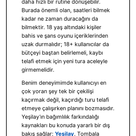
daha hızlı bir rutine dönüşebilir.
Burada önemli olan, saatleri bilmek
kadar ne zaman duracağını da
bilmektir. 18 yaş altındaki kişiler
bahis ve şans oyunu içeriklerinden
uzak durmalıdır; 18+ kullanıcılar da
bütçeyi baştan belirlemeli, kaybı
telafi etmek için yeni tura aceleyle
girmemelidir.
Benim deneyimimde kullanıcıyı en
çok yoran şey tek bir çekilişi
kaçırmak değil, kaçırdığı turu telafi
etmeye çalışırken planını bozmasıdır.
Yeşilay’ın bağımlılık farkındalığı
kaynakları bu konuda yararlı bir dış
bakış sağlar:
Yeşilay
. Tombala