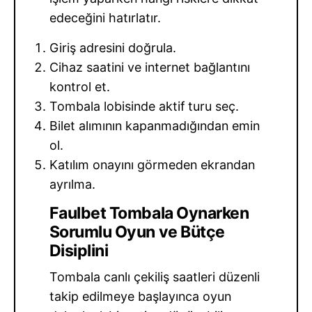
edeceğini hatırlatır.
Giriş adresini doğrula.
Cihaz saatini ve internet bağlantını
kontrol et.
Tombala lobisinde aktif turu seç.
Bilet alımının kapanmadığından emin
ol.
Katılım onayını görmeden ekrandan
ayrılma.
Faulbet Tombala Oynarken
Sorumlu Oyun ve Bütçe
Disiplini
Tombala canlı çekiliş saatleri düzenli
takip edilmeye başlayınca oyun