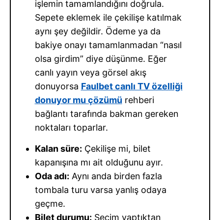
işlemin tamamlandığını doğrula.
Sepete eklemek ile çekilişe katılmak
aynı şey değildir. Ödeme ya da
bakiye onayı tamamlanmadan “nasıl
olsa girdim” diye düşünme. Eğer
canlı yayın veya görsel akış
donuyorsa
Faulbet canlı TV özelliği
donuyor mu çözümü
rehberi
bağlantı tarafında bakman gereken
noktaları toparlar.
Kalan süre:
Çekilişe mi, bilet
kapanışına mı ait olduğunu ayır.
Oda adı:
Aynı anda birden fazla
tombala turu varsa yanlış odaya
geçme.
Bilet durumu:
Seçim yaptıktan