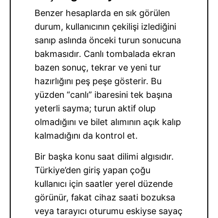
Benzer hesaplarda en sık görülen
durum, kullanıcının çekilişi izlediğini
sanıp aslında önceki turun sonucuna
bakmasıdır. Canlı tombalada ekran
bazen sonuç, tekrar ve yeni tur
hazırlığını peş peşe gösterir. Bu
yüzden “canlı” ibaresini tek başına
yeterli sayma; turun aktif olup
olmadığını ve bilet alımının açık kalıp
kalmadığını da kontrol et.
Bir başka konu saat dilimi algısıdır.
Türkiye’den giriş yapan çoğu
kullanıcı için saatler yerel düzende
görünür, fakat cihaz saati bozuksa
veya tarayıcı oturumu eskiyse sayaç