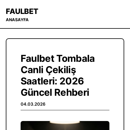
FAULBET
ANASAYFA
Faulbet Tombala
Canli Çekiliş
Saatleri: 2026
Güncel Rehberi
04.03.2026