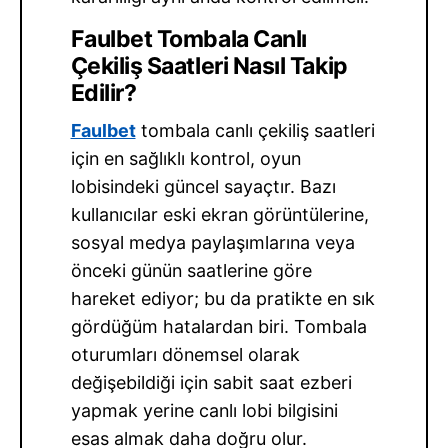
Faulbet Tombala Canlı
Çekiliş Saatleri Nasıl Takip
Edilir?
Faulbet
tombala canlı çekiliş saatleri
için en sağlıklı kontrol, oyun
lobisindeki güncel sayaçtır. Bazı
kullanıcılar eski ekran görüntülerine,
sosyal medya paylaşımlarına veya
önceki günün saatlerine göre
hareket ediyor; bu da pratikte en sık
gördüğüm hatalardan biri. Tombala
oturumları dönemsel olarak
değişebildiği için sabit saat ezberi
yapmak yerine canlı lobi bilgisini
esas almak daha doğru olur.