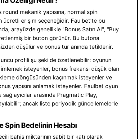
ma Özelliği Nedir?
s round mekanik yapısına, normal spin
ücretli erişim seçeneğidir. Faulbet'te bu
ında, arayüzde genellikle "Bonus Satın Al", "Buy
aretlenmiş bir buton görünür. Bu butona
enizden düşülür ve bonus tur anında tetiklenir.
yuncu profili şu şekilde özetlenebilir: oyunun
yimlemek isteyenler, bonus frekansı düşük olan
bekleme döngüsünden kaçınmak isteyenler ve
bonus yapısını anlamak isteyenler. Faulbet oyun
 sağlayıcılar arasında Pragmatic Play,
abilir; ancak liste periyodik güncellemelerle
e Spin Bedelinin Hesabı
li bahis miktarının sabit bir katı olarak