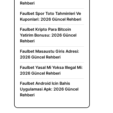
Rehberi
Faulbet Spor Toto Tahminleri Ve
Kuponlari: 2026 Güncel Rehberi
Faulbet Kripto Para Bitcoin
Yatirim Bonusu: 2026 Güncel
Rehberi
Faulbet Masaustu Giris Adresi:
2026 Güncel Rehberi
Faulbet Yasal Mi Yoksa Illegal Mi:
2026 Güncel Rehberi
Faulbet Android Icin Bahis
Uygulamasi Apk: 2026 Güncel
Rehberi