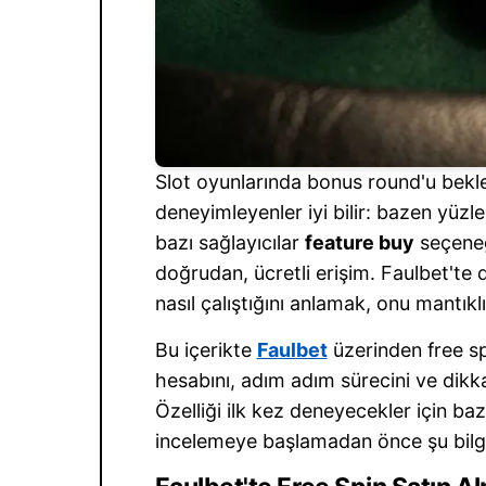
Slot oyunlarında bonus round'u bekl
deneyimleyenler iyi bilir: bazen yü
bazı sağlayıcılar
feature buy
seçeneğ
doğrudan, ücretli erişim. Faulbet'te d
nasıl çalıştığını anlamak, onu mantıkl
Bu içerikte
Faulbet
üzerinden free spi
hesabını, adım adım sürecini ve dikka
Özelliği ilk kez deneyecekler için ba
incelemeye başlamadan önce şu bilgil