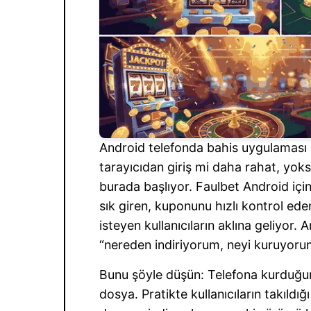
Android telefonda bahis uygulaması a
tarayıcıdan giriş mi daha rahat, yo
burada başlıyor. Faulbet Android içi
sık giren, kuponunu hızlı kontrol 
isteyen kullanıcıların aklına geliyor. 
“nereden indiriyorum, neyi kuruyoru
Bunu şöyle düşün: Telefona kurduğun 
dosya. Pratikte kullanıcıların takıld