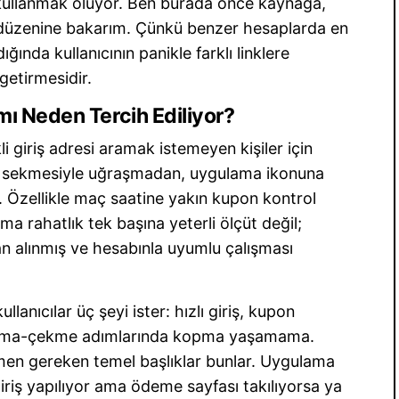
kullanmak oluyor. Ben burada önce kaynağa,
 düzenine bakarım. Çünkü benzer hesaplarda en
ında kullanıcının panikle farklı linklere
getirmesidir.
mı Neden Tercih Ediliyor?
i giriş adresi aramak istemeyen kişiler için
ıcı sekmesiyle uğraşmadan, uygulama ikonuna
 Özellikle maç saatine yakın kupon kontrol
ma rahatlık tek başına yeterli ölçüt değil;
 alınmış ve hesabınla uyumlu çalışması
llanıcılar üç şeyi ister: hızlı giriş, kupon
tırma-çekme adımlarında kopma yaşamama.
men gereken temel başlıklar bunlar. Uygulama
giriş yapılıyor ama ödeme sayfası takılıyorsa ya