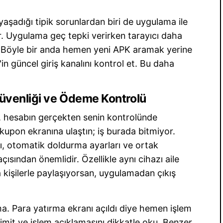
yaşadığı tipik sorunlardan biri de uygulama ile
ır. Uygulama geç tepki verirken tarayıcı daha
lir. Böyle bir anda hemen yeni APK aramak yerine
'in güncel giriş kanalını kontrol et. Bu daha
Güvenliği ve Ödeme Kontrolü
u, hesabın gerçekten senin kontrolünde
 kupon ekranına ulaştın; iş burada bitmiyor.
ı, otomatik doldurma ayarları ve ortak
çısından önemlidir. Özellikle aynı cihazı aile
 kişilerle paylaşıyorsan, uygulamadan çıkış
. Para yatırma ekranı açıldı diye hemen işlem
limit ve işlem açıklamasını dikkatle oku. Benzer