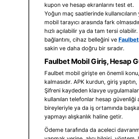
kupon ve hesap ekranlarını test et.
Yoğun maç saatlerinde kullanıcıların 
mobil tarayıcı arasında fark olmasıd
hızlı açılabilir ya da tam tersi olabi
bağlantını, cihaz belleğini ve
Faulbet
sakin ve daha doğru bir sıradır.
Faulbet Mobil Giriş, Hesap 
Faulbet mobil girişte en önemli kon
kalmasıdır. APK kurdun, giriş yaptın,
Şifreni kaydeden klavye uygulamalar
kullanılan telefonlar hesap güvenliği a
bireyleriyle ya da iş ortamında başka
yapmayı alışkanlık haline getir.
Ödeme tarafında da aceleci davranma
yapmak yerine, alıcı bilgisi, yöntem, 