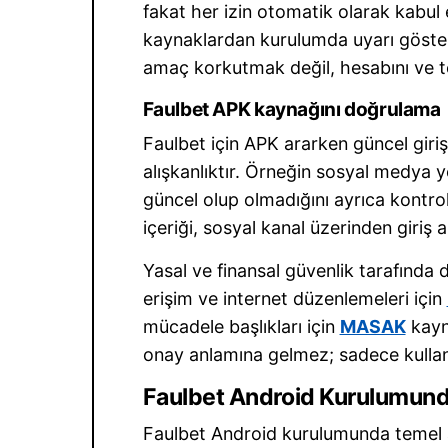
fakat her izin otomatik olarak kabul
kaynaklardan kurulumda uyarı gösteri
amaç korkutmak değil, hesabını ve t
Faulbet APK kaynağını doğrulama
Faulbet için APK ararken güncel giriş k
alışkanlıktır. Örneğin sosyal medya 
güncel olup olmadığını ayrıca kontro
içeriği, sosyal kanal üzerinden giriş 
Yasal ve finansal güvenlik tarafında 
erişim ve internet düzenlemeleri için
mücadele başlıkları için
MASAK
kayna
onay anlamına gelmez; sadece kullan
Faulbet Android Kurulumund
Faulbet Android kurulumunda temel akı