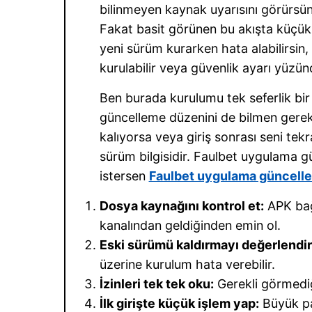
bilinmeyen kaynak uyarısını görürsü
Fakat basit görünen bu akışta küçük a
yeni sürüm kurarken hata alabilirsin
kurulabilir veya güvenlik ayarı yüzün
Ben burada kurulumu tek seferlik bir
güncelleme düzenini de bilmen gerek
kalıyorsa veya giriş sonrası seni tek
sürüm bilgisidir. Faulbet uygulama gü
istersen
Faulbet uygulama güncellem
Dosya kaynağını kontrol et:
APK bağl
kanalından geldiğinden emin ol.
Eski sürümü kaldırmayı değerlendir
üzerine kurulum hata verebilir.
İzinleri tek tek oku:
Gerekli görmediği
İlk girişte küçük işlem yap:
Büyük pa