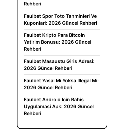
Rehberi
Faulbet Spor Toto Tahminleri Ve
Kuponlari: 2026 Güncel Rehberi
Faulbet Kripto Para Bitcoin
Yatirim Bonusu: 2026 Güncel
Rehberi
Faulbet Masaustu Giris Adresi:
2026 Güncel Rehberi
Faulbet Yasal Mi Yoksa Illegal Mi:
2026 Güncel Rehberi
Faulbet Android Icin Bahis
Uygulamasi Apk: 2026 Güncel
Rehberi